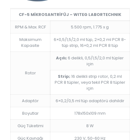
CF-5 MİKROSANTRİFÜJ – WITEG LABORTECHNIK
RPM & Max. RCF
5.500 rpm, 1.775 x g
Maksimum
6×0,5/1,5/2,0 ml tüp, 2×0,2 ml PCR 8-
Kapasite
tüp strip, 16×0,2 ml PCR 8 tüp
Açılı;
6 delikli, 0,5/1,5/2,0 ml tüpler
için
Rotor
Strip;
16 delikli strip rotor, 0,2 ml
PCR 8 tüpler, veya tekil PCR 8 tüpler
için
Adaptör
6×0,2/0,5 ml tüp adaptörü dahildir
Boyutlar
178x150x109 mm
Güç Tüketimi
8 W
Güç Kaynağı
230 V, 50-60 Hz