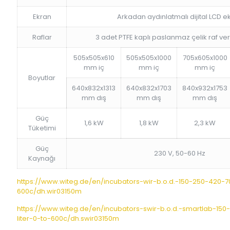
Ekran
Arkadan aydınlatmalı dijital LCD e
Raflar
3 adet PTFE kaplı paslanmaz çelik raf ve
505x505x610
505x505x1000
705x605x1000
mm iç
mm iç
mm iç
Boyutlar
640x832x1313
640x832x1703
840x932x1753
mm dış
mm dış
mm dış
Güç
1,6 kW
1,8 kW
2,3 kW
Tüketimi
Güç
230 V, 50-60 Hz
Kaynağı
https://www.witeg.de/en/incubators-wir-b.o.d.-150-250-420-70
600c/dh.wir03150m
https://www.witeg.de/en/incubators-swir-b.o.d.-smartlab-15
liter-0-to-600c/dh.swir03150m