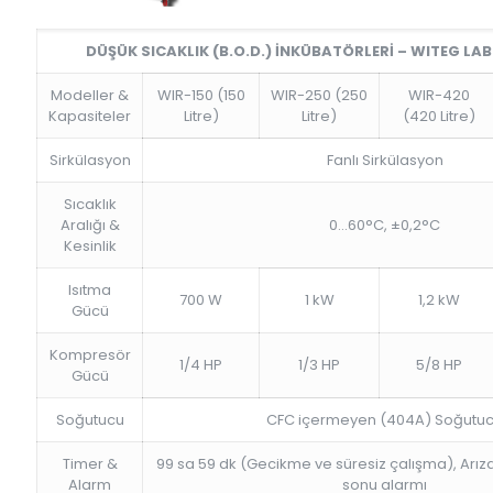
DÜŞÜK SICAKLIK (B.O.D.) İNKÜBATÖRLERİ – WITEG L
Modeller &
WIR-150 (150
WIR-250 (250
WIR-420
Kapasiteler
Litre)
Litre)
(420 Litre)
Sirkülasyon
Fanlı Sirkülasyon
Sıcaklık
Aralığı &
0…60°C, ±0,2°C
Kesinlik
Isıtma
700 W
1 kW
1,2 kW
Gücü
Kompresör
1/4 HP
1/3 HP
5/8 HP
Gücü
Soğutucu
CFC içermeyen (404A) Soğutu
Timer &
99 sa 59 dk (Gecikme ve süresiz çalışma), Arıza
Alarm
sonu alarmı