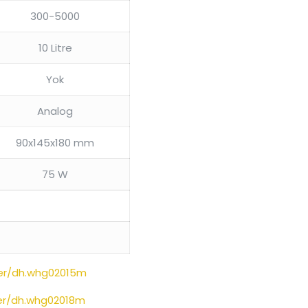
300-5000
10 Litre
Yok
Analog
90x145x180 mm
75 W
ler/dh.whg02015m
ler/dh.whg02018m