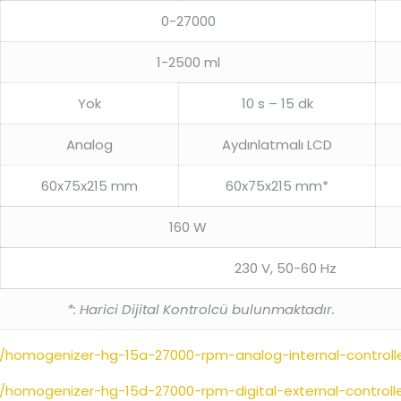
0-27000
1-2500 ml
Yok
10 s – 15 dk
Analog
Aydınlatmalı LCD
60x75x215 mm
60x75x215 mm*
160 W
230 V, 50-60 Hz
*: Harici Dijital Kontrolcü bulunmaktadır.
n/homogenizer-hg-15a-27000-rpm-analog-internal-control
/homogenizer-hg-15d-27000-rpm-digital-external-control