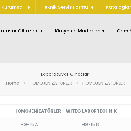
Kurumsal
Teknik Servis Formu
Kataloglar
atuvar Cihazları
Kimyasal Maddeler
Cam M
Laboratuvar Cihazları
Home
HOMOJENİZATÖRLER
HOMOJENİZATÖRLER
HOMOJENİZATÖRLER – WITEG LABORTECHNIK
HG-15 A
HG-15 D