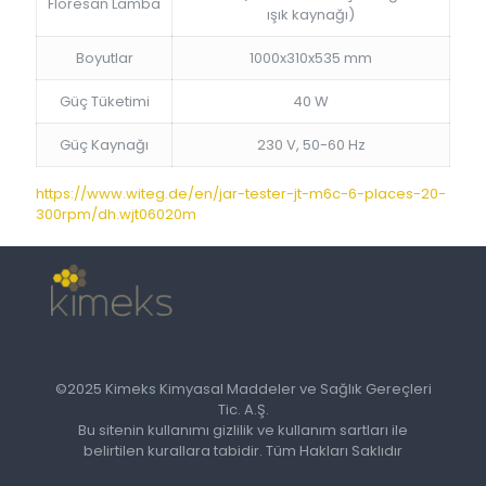
Floresan Lamba
ışık kaynağı)
Boyutlar
1000x310x535 mm
Güç Tüketimi
40 W
Güç Kaynağı
230 V, 50-60 Hz
https://www.witeg.de/en/jar-tester-jt-m6c-6-places-20-
300rpm/dh.wjt06020m
©2025 Kimeks Kimyasal Maddeler ve Sağlık Gereçleri
Tic. A.Ş.
Bu sitenin kullanımı gizlilik ve kullanım sartları ile
belirtilen kurallara tabidir. Tüm Hakları Saklıdır