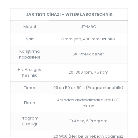
JAR TEST CİHAZI – WITEG LABORTECHNIK
Model
JT-M6C
Şaft
8 mm şaft, 400 mm uzunluk
Karıştırma
6×1 litrelik beher
Kapasitesi
Hız Aralığı &
20-300 rpm, ±5 rpm
Kesinlik
Timer
99 sa 59 dk 59 s (Programlanabilir)
Arkadan aydınlatmalı dijital LCD
Ekran
ekran
Program
10 Adım, 6 Program
Özelliği
20 Wx6 (Her bir örnek için bağımsız