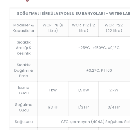
SOĞUTMALI SİRKÜLASYONLU SU BANYOLARI – WITEG LA
Modeller &
WCR-P8 (8
WCR-P12 (12
WCR-P22
Kapasiteler
Litre)
Litre)
(22 Litre)
Sıcaklık
Aralığı &
-25°C…+150°C, ±0,1°C
Kesinlik
Sıcaklık
Dağılımı &
±0,2°C, PT 100
Prob
Isıtma
1 kW
1,5 kW
2 kW
Gücü
Soğutma
1/3 HP
1/3 HP
3/4 HP
Gücü
Soğutucu
CFC İçermeyen (404A) Soğutucu Si