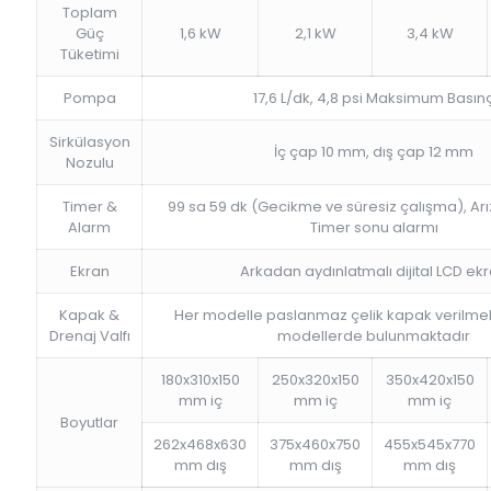
Toplam
Güç
1,6 kW
2,1 kW
3,4 kW
Tüketimi
Pompa
17,6 L/dk, 4,8 psi Maksimum Basın
Sirkülasyon
İç çap 10 mm, dış çap 12 mm
Nozulu
Timer &
99 sa 59 dk (Gecikme ve süresiz çalışma), Arı
Alarm
Timer sonu alarmı
Ekran
Arkadan aydınlatmalı dijital LCD ek
Kapak &
Her modelle paslanmaz çelik kapak verilmek
Drenaj Valfı
modellerde bulunmaktadır
180x310x150
250x320x150
350x420x150
mm iç
mm iç
mm iç
Boyutlar
262x468x630
375x460x750
455x545x770
mm dış
mm dış
mm dış