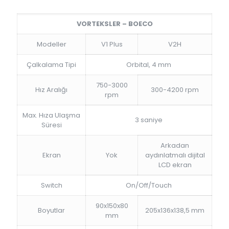
VORTEKSLER – BOECO
Modeller
V1 Plus
V2H
Çalkalama Tipi
Orbital, 4 mm
750-3000
Hız Aralığı
300-4200 rpm
rpm
Max. Hıza Ulaşma
3 saniye
Süresi
Arkadan
Ekran
Yok
aydınlatmalı dijital
LCD ekran
Switch
On/Off/Touch
90x150x80
Boyutlar
205x136x138,5 mm
mm