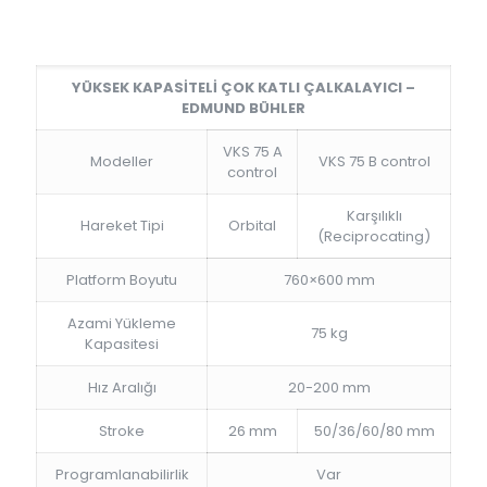
YÜKSEK KAPASİTELİ ÇOK KATLI ÇALKALAYICI –
EDMUND BÜHLER
VKS 75 A
Modeller
VKS 75 B control
control
Karşılıklı
Hareket Tipi
Orbital
(Reciprocating)
Platform Boyutu
760×600 mm
Azami Yükleme
75 kg
Kapasitesi
Hız Aralığı
20-200 mm
Stroke
26 mm
50/36/60/80 mm
Programlanabilirlik
Var