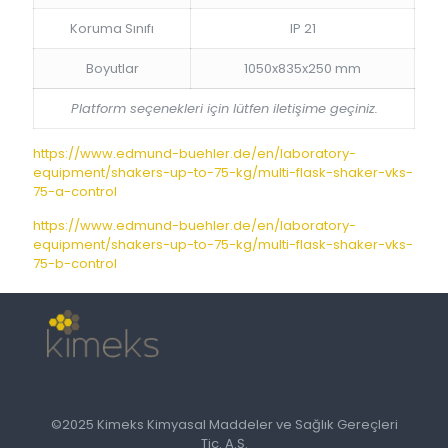
Koruma Sınıfı
IP 21
Boyutlar
1050x835x250 mm
Platform seçenekleri için lütfen iletişime geçiniz.
https://www.edmund-buehler.de/en/laboratory-
equipment/shakers-up-to-75-kg/multi-flask-shaker-vks-
75-a-control
https://www.edmund-buehler.de/en/laboratory-
equipment/shakers-up-to-75-kg/multi-flask-shaker-vks-
75-b-control
©2025 Kimeks Kimyasal Maddeler ve Sağlık Gereçleri
Tic. A.Ş.