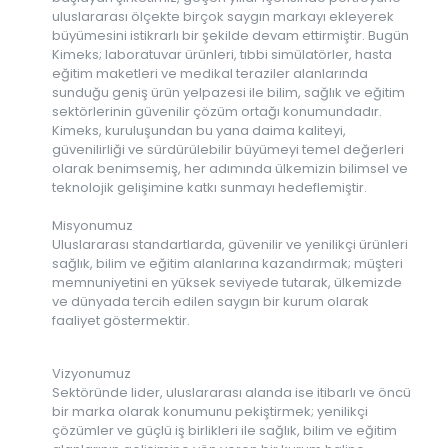
uluslararası ölçekte birçok saygın markayı ekleyerek
büyümesini istikrarlı bir şekilde devam ettirmiştir. Bugün
Kimeks; laboratuvar ürünleri, tıbbi simülatörler, hasta
eğitim maketleri ve medikal teraziler alanlarında
sunduğu geniş ürün yelpazesi ile bilim, sağlık ve eğitim
sektörlerinin güvenilir çözüm ortağı konumundadır.
Kimeks, kuruluşundan bu yana daima kaliteyi,
güvenilirliği ve sürdürülebilir büyümeyi temel değerleri
olarak benimsemiş, her adımında ülkemizin bilimsel ve
teknolojik gelişimine katkı sunmayı hedeflemiştir.
Misyonumuz
Uluslararası standartlarda, güvenilir ve yenilikçi ürünleri
sağlık, bilim ve eğitim alanlarına kazandırmak; müşteri
memnuniyetini en yüksek seviyede tutarak, ülkemizde
ve dünyada tercih edilen saygın bir kurum olarak
faaliyet göstermektir.
Vizyonumuz
Sektöründe lider, uluslararası alanda ise itibarlı ve öncü
bir marka olarak konumunu pekiştirmek; yenilikçi
çözümler ve güçlü iş birlikleri ile sağlık, bilim ve eğitim